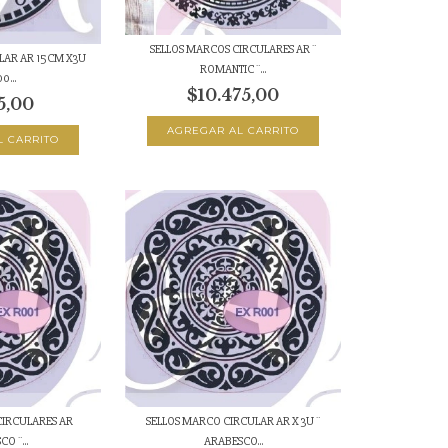
SELLOS MARCOS CIRCULARES AR ¨
ULAR AR 15CM X3U
ROMANTIC ¨...
0...
$10.475,00
5,00
CIRCULARES AR
SELLOS MARCO CIRCULAR AR X 3U ¨
O ¨...
ARABESCO...