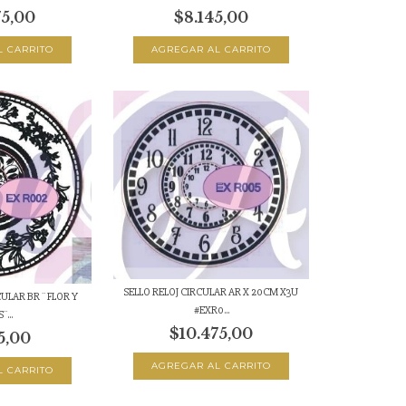
75,00
$8.145,00
SELLO RELOJ CIRCULAR AR X 20CM X3U
ULAR BR ¨ FLOR Y
#EXR0...
¨...
$10.475,00
5,00