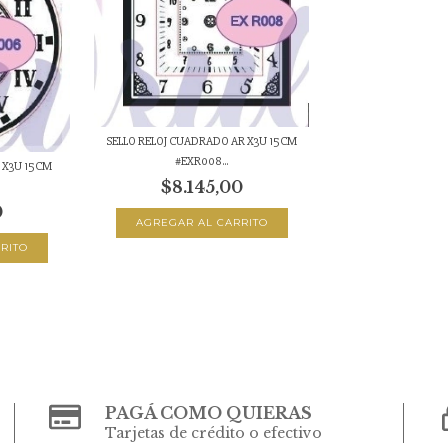
SELLO RELOJ CUADRADO AR X3U 15CM
#EXR008...
R X3U 15CM
$8.145,00
0
PAGÁ COMO QUIERAS
Tarjetas de crédito o efectivo