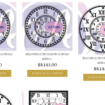
R 20CM X3U
SELLOS RELOJ CIRCULAR BR 15CM X3U
SELLO RELOJ CIRCU
#EXR00...
#EXR00
0
$8.145,00
$8.14