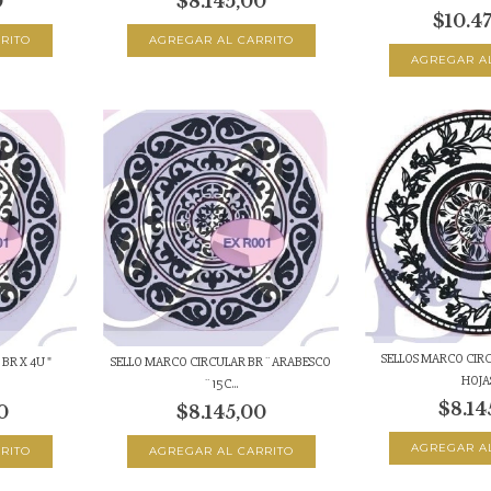
0
$8.145,00
$10.4
SELLOS MARCO CIRC
BR X 4U "
SELLO MARCO CIRCULAR BR ¨ ARABESCO
HOJAS
¨ 15C...
$8.14
0
$8.145,00