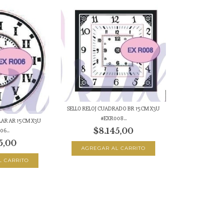
SELLO RELOJ CUADRADO BR 15CM X3U
#EXR008...
LAR AR 15CM X3U
$8.145,00
6...
5,00