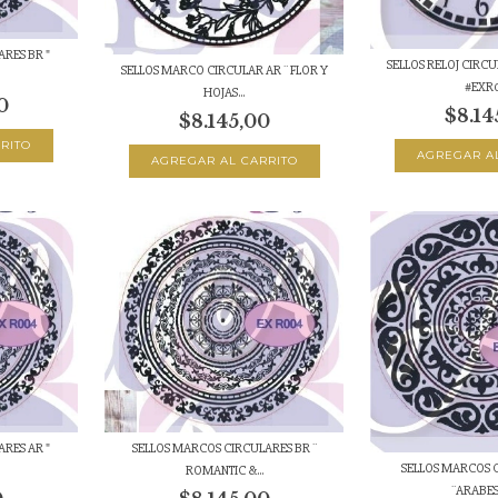
RES BR "
SELLOS RELOJ CIRC
SELLOS MARCO CIRCULAR AR ¨ FLOR Y
#EXR0
HOJAS...
0
$8.14
$8.145,00
RES AR "
SELLOS MARCOS CIRCULARES BR ¨
SELLOS MARCOS 
ROMANTIC &...
¨ARABESC