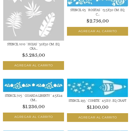
STENCIL 65 ¨ ROSITAS ¨ 13.5X30 CM . EQ
C...
$2.756,00
STENCIL 1010 ¨ HOJAS ¨ 30X30 CM . EQ
CRA...
$5.285,00
STENCIL 705 ¨ GUARDA LIBERTY ¨ 4.5X24
CM...
STENCIL 293 ¨ COHETE ¨ 4.5X17 . EQ CRAFT
$1.236,00
$1.100,00