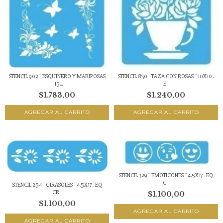
STENCIL 830 ¨ TAZA CON ROSAS ¨ 10X10 .
STENCIL 902 ¨ ESQUINERO Y MARIPOSAS
E...
¨ 15...
$1.240,00
$1.783,00
STENCIL 329 ¨ EMOTICONES ¨ 4.5X17 . EQ
C...
STENCIL 254 ¨ GIRASOLES ¨ 4.5X17 . EQ
CR...
$1.100,00
$1.100,00