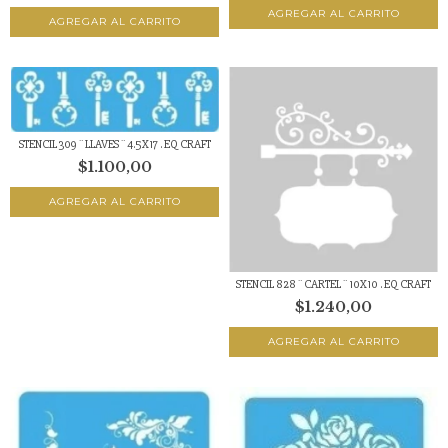
STENCIL 309 ¨ LLAVES ¨ 4.5X17 . EQ CRAFT
$1.100,00
STENCIL 828 ¨ CARTEL ¨ 10X10 . EQ CRAFT
$1.240,00