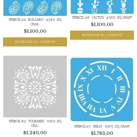
STENCIL 318 ¨ CACTUS ¨ 4.5X17 . EQ CRAFT
STENCIL 314 ¨ BULGARO ¨ 4.5X17 . EQ
$1.100,00
CRAF...
$1.100,00
STENCIL 831 ¨ TULIPANES ¨ 10X10 . EQ
CRA...
STENCIL 911 ¨ RELOJ ¨ 15X15 . EQ CRAFT
$1.240,00
$1.783,00