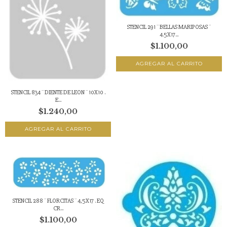
STENCIL 291 ¨ BELLAS MARIPOSAS ¨
4.5X17...
$1.100,00
STENCIL 834 ¨ DIENTE DE LEON ¨ 10X10 .
E...
$1.240,00
STENCIL 288 ¨ FLORCITAS ¨ 4,5X17 . EQ
CR...
$1.100,00